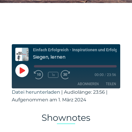
Einfach E
Siegen, lernen
Play
Episode
1x
00:00
/
23:56
ABONNIEREN
TEILEN
Datei herunterladen
|
Audiolänge: 23:56
|
Aufgenommen am 1. März 2024
TEILEN
Amazon
Apple Podcasts
PocketCasts
RSS
LINK
Shownotes
Spotify
Stitcher
EMBED
RSS FEED