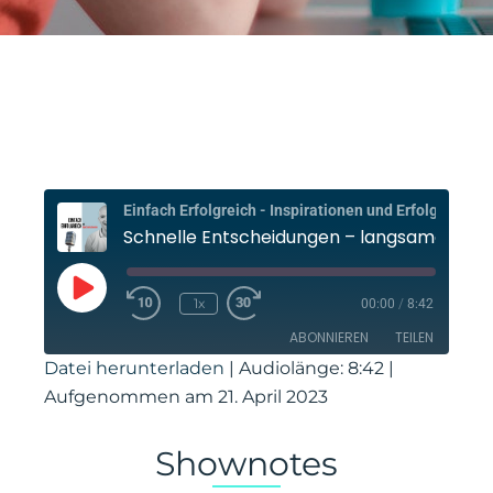
Einfach E
Schnelle Entscheidungen – l
Play
Episode
1x
00:00
/
8:42
ABONNIEREN
TEILEN
Datei herunterladen
|
Audiolänge: 8:42
|
Aufgenommen am 21. April 2023
TEILEN
Amazon
Apple Podcasts
PocketCasts
RSS
LINK
Shownotes
Spotify
Stitcher
EMBED