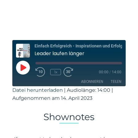
Einfach E
Leader laufen länger
Play
Episode
1x
00:00
/
14:00
ABONNIEREN
TEILEN
Datei herunterladen
|
Audiolänge: 14:00
|
Aufgenommen am 14. April 2023
TEILEN
Amazon
Apple Podcasts
PocketCasts
RSS
LINK
Shownotes
Spotify
Stitcher
EMBED
RSS FEED